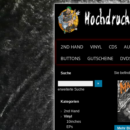
2ND HAND
VINYL
CDS
AU
BUTTONS
GUTSCHEINE
DVD
Sie befind
Suche
erweiterte Suche
Kategorien
2nd Hand
Vinyl
10inches
EPs
Mehr Bi