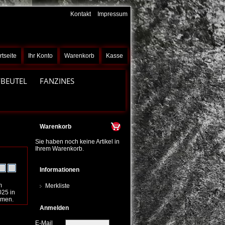
Kontakt
Impressum
rtseite
Ihr Konto
Warenkorb
Kasse
FBEUTEL
FANZINES
Warenkorb
Sie haben noch keine Artikel in
Ihrem Warenkorb.
Informationen
m
Merkliste
025 in
mmen.
Anmelden
E-Mail