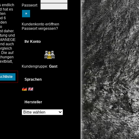
s endlich
Passwort
d hat es
llen
nd 6
 den
Kundenkonto eröffnen
so
Passwort vergessen?
st daher.
stung und
r. MANEGE
Ihr Konto
und auch
rgleich
 Die auf
ichungen
xtblatt,
Kundengruppe:
Gast
Sprachen
Hersteller