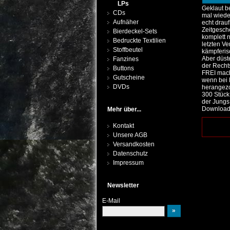
LPs
Geklaut b
CDs
mal wiede
Aufnäher
echt drau
Zeitgesch
Bierdeckel-Sets
komplett 
Bedruckte Textilien
letzten V
Stoffbeutel
kämpferis
Aber düste
Fanzines
der Recht
Buttons
FREI mach
Gutscheine
wenn bei
DVDs
herangezo
300 Stück
der Jungs,
Downloadc
Mehr über...
Kontakt
Unsere AGB
Versandkosten
Datenschutz
Impressum
Newsletter
E-Mail