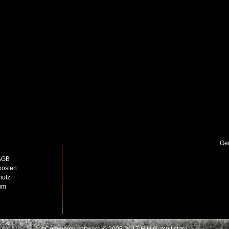
Gem
AGB
kosten
hutz
um