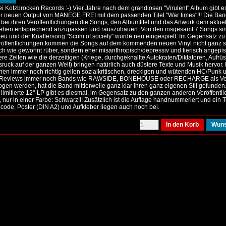
ei Kotzbrocken Records :-) Vier Jahre nach dem grandiosen "Virulent" Album gibt e
r neuen Output von MANEGE FREI mit dem passenden Titel "War times"!!! Die Ban
f bei ihren Veröffentlichungen die Songs, den Albumtitel und das Artwork dem aktue
ehen entsprechend anzupassen und rauszuhauen. Von den insgesamt 7 Songs si
neu und der Knallersong "Scum of society" wurde neu eingespielt. Im Gegensatz zu
eröffentlichungen kommen die Songs auf dem kommenden neuen Vinyl nicht ganz 
ch wie gewohnt rüber, sondern eher misanthropisch/depressiv und tierisch angepis
re Zeiten wie die derzeitigen (Kriege, durchgeknallte Autokraten/Diktatoren, Aufrü
sruck auf der ganzen Welt) bringen natürlich auch düstere Texte und Musik hervo
en immer noch richtig geilen sozialkritischen, dreckigen und wütenden HC/Punk 
 Reviews immer noch Bands wie RAWSIDE, BONEHOUSE oder RECHARGE als Ve
gen werden, hat die Band mittlerweile ganz klar ihren ganz eigenen Stil gefunden.
 limitierte 12"-LP gibt es diesmal, im Gegensatz zu den ganzen anderen Veröffentl
 nur in einer Farbe: Schwarz!!! Zusätzlich ist die Auflage handnummeriert und ein Te
ode, Poster (DIN A2) und Aufkleber liegen auch noch bei.