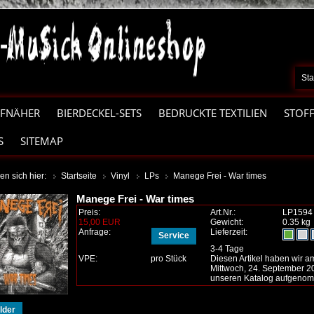
Sta
FNÄHER
BIERDECKEL-SETS
BEDRUCKTE TEXTILIEN
STOF
S
SITEMAP
en sich hier:
Startseite
Vinyl
LPs
Manege Frei - War times
Manege Frei - War times
Preis:
Art.Nr.:
LP1594
15,00 EUR
Gewicht:
0.35 kg
Anfrage:
Lieferzeit:
Service
3-4 Tage
VPE:
pro Stück
Diesen Artikel haben wir a
Mittwoch, 24. September 2
unseren Katalog aufgeno
lder