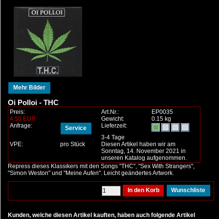
Mehr Bilder
Oi Polloi - THC
Preis:
Art.Nr.:
EP0035
4,50 EUR
Gewicht:
0.15 kg
Anfrage:
Lieferzeit:
Service
3-4 Tage
VPE:
pro Stück
Diesen Artikel haben wir am
Sonntag, 14. November 2021 in
unseren Katalog aufgenommen.
Repress dieses Klassikers mit den Songs "THC", "Sex With Strangers",
"Simon Weston" und "Meine Aufen". Leicht geändertes Artwork.
Kunden, welche diesen Artikel kauften, haben auch folgende Artikel