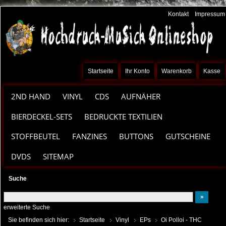
Kontakt
Impressum
Startseite
Ihr Konto
Warenkorb
Kasse
2ND HAND
VINYL
CDS
AUFNÄHER
BIERDECKEL-SETS
BEDRUCKTE TEXTILIEN
STOFFBEUTEL
FANZINES
BUTTONS
GUTSCHEINE
DVDS
SITEMAP
Suche
erweiterte Suche
Sie befinden sich hier:
Startseite
Vinyl
EPs
Oi Polloi - THC