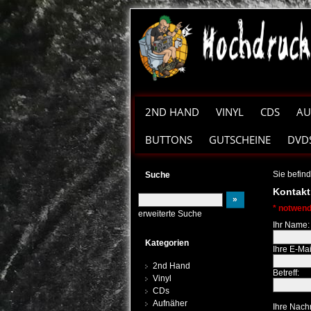
2ND HAND
VINYL
CDS
AU
BUTTONS
GUTSCHEINE
DVD
Sie befind
Suche
Kontakt
* notwend
erweiterte Suche
Ihr Name:
Kategorien
Ihre E-Ma
2nd Hand
Betreff:
Vinyl
CDs
Aufnäher
Ihre Nachr