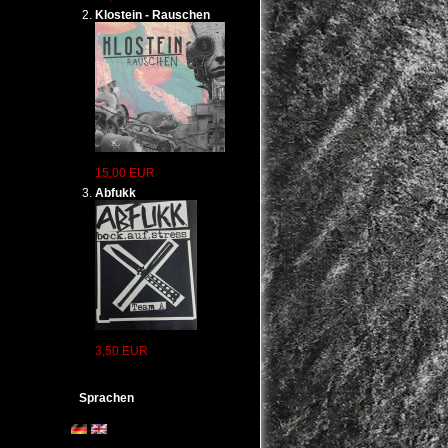
Klostein - Rauschen
es sich
durch
isch,
isten.
15,00 EUR
Abfukk
Ihrer
errufen.
rbeitung
cht bei
s
3,50 EUR
rlin
gfiles
Sprachen
ein