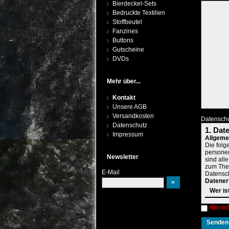
Bierdeckel-Sets
Bedruckte Textilien
Stoffbeutel
Fanzines
Buttons
Gutscheine
DVDs
Mehr über...
Kontakt
Unsere AGB
Versandkosten
Datensch
Datenschutz
1. Dat
Impressum
Allgeme
Die folg
persone
Newsletter
sind all
zum Them
E-Mail
Datensch
Datener
Wer is
Die Date
Hiermi
können S
entnehm