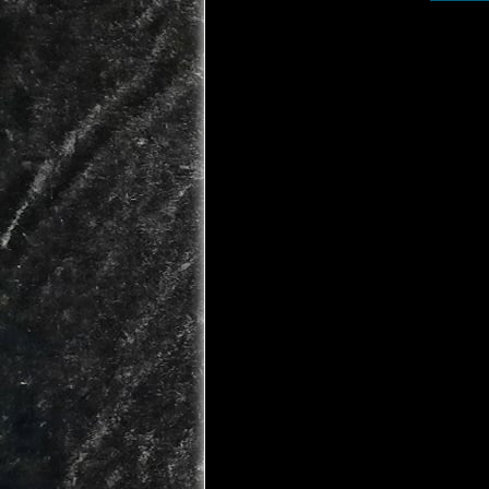
Wie er
Ihre Dat
z.B. um 
Andere D
unsere I
Betriebs
sobald S
Wofür 
Ein Teil
Andere D
Welche
Sie habe
gespeich
Berichti
Datenver
Außerdem
Ihrer pe
der zust
Hierzu s
wenden.
2. Hos
Strato
Wir host
(nachfol
inklusiv
Weitere 
https://
Die Verw