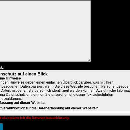
utz
enschutz auf einen Blick
ine Hinweise
enden Hinweise geben einen einfachen Überblick darüber, was mit Ihren
nbezogenen Daten passiert, wenn Sie diese Website besuchen. Personenbezoge
e Daten, mit denen Sie persönlich identifiziert werden können. Ausführliche Informa
a Datenschutz entnehmen Sie unserer unter diesem Text aufgeführten
utzerklärung.
fassung auf dieser Website
t verantwortlich für die Datenerfassung auf dieser Website?
nverarbeitung auf dieser Website erfolgt durch den Websitebetreiber. Dessen Kon
t akzeptiere ich die Datenschutzerklärung.
ie dem Abschnitt "Hinweis zur Verantwortlichen Stelle" in dieser Datenschutzerkl
en.