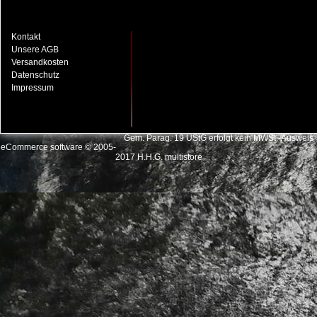
Kontakt
Unsere AGB
Versandkosten
Datenschutz
Impressum
Gem. Parag. 19 UStG erfolgt kein MWSt.-Ausweis
eCommerce software © 2005-
2017
H.H.G. multistore