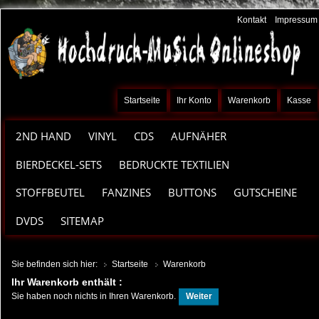
Kontakt
Impressum
Startseite
Ihr Konto
Warenkorb
Kasse
2ND HAND
VINYL
CDS
AUFNÄHER
BIERDECKEL-SETS
BEDRUCKTE TEXTILIEN
STOFFBEUTEL
FANZINES
BUTTONS
GUTSCHEINE
DVDS
SITEMAP
Sie befinden sich hier:
Startseite
Warenkorb
Ihr Warenkorb enthält :
Sie haben noch nichts in Ihren Warenkorb.
Weiter