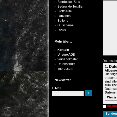
Bierdeckel-Sets
Bedruckte Textilien
Stoffbeutel
Fanzines
Buttons
Gutscheine
DVDs
Mehr über...
Kontakt
Unsere AGB
Versandkosten
Datensch
Datenschutz
1. Dat
Impressum
Allgeme
Die folg
persone
Newsletter
sind all
zum Them
E-Mail
Datensch
Datener
Wer is
Die Date
Hiermi
können S
entnehm