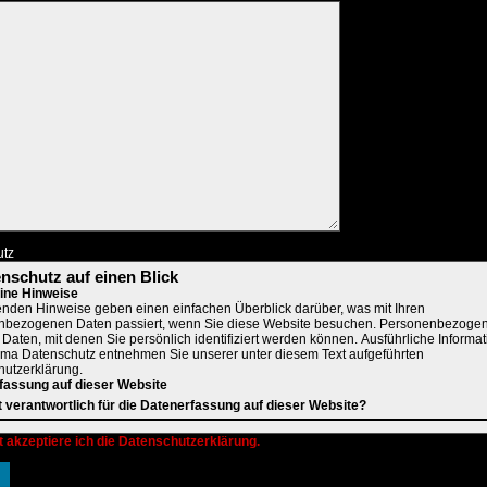
utz
enschutz auf einen Blick
ine Hinweise
enden Hinweise geben einen einfachen Überblick darüber, was mit Ihren
nbezogenen Daten passiert, wenn Sie diese Website besuchen. Personenbezoge
e Daten, mit denen Sie persönlich identifiziert werden können. Ausführliche Informa
a Datenschutz entnehmen Sie unserer unter diesem Text aufgeführten
utzerklärung.
fassung auf dieser Website
t verantwortlich für die Datenerfassung auf dieser Website?
nverarbeitung auf dieser Website erfolgt durch den Websitebetreiber. Dessen Kon
t akzeptiere ich die Datenschutzerklärung.
ie dem Abschnitt "Hinweis zur Verantwortlichen Stelle" in dieser Datenschutzerkl
en.