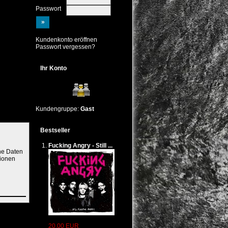
Passwort
Kundenkonto eröffnen
Passwort vergessen?
Ihr Konto
Kundengruppe:
Gast
Bestseller
Fucking Angry - Still ...
ne Daten
tionen
taktdaten
ärung
20,00 EUR