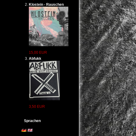
Klostein - Rauschen
es sich
durch
isch,
isten.
15,00 EUR
Abfukk
Ihrer
errufen.
rbeitung
cht bei
s
3,50 EUR
rlin
gfiles
Sprachen
ein