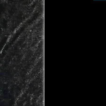
Wie er
Ihre Dat
z.B. um 
Andere D
unsere I
Betriebs
sobald S
Wofür 
Ein Teil
Andere D
Welche
Sie habe
gespeich
Berichti
Datenver
Außerdem
Ihrer pe
der zust
Hierzu s
wenden.
2. Hos
Strato
Wir host
(nachfol
inklusiv
Weitere 
https://
Die Verw