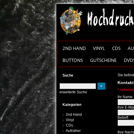
2ND HAND
VINYL
CDS
AU
BUTTONS
GUTSCHEINE
DVD
Sie befind
Suche
Kontakt
* notwend
erweiterte Suche
Ihr Name:
Kategorien
Ihre E-Ma
2nd Hand
Betreff:
Vinyl
CDs
Aufnäher
Ihre Nachr