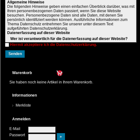
Allgemeine Hinweise
Die folgenden Hinweise geben einen einfachen Überblick darüber, was mit
Ihren personenbezogenen Daten passiert, wenn Sie diese Website
besuchen. Personenbezogene Daten sind alle Daten, mit denen Sie
persönlich identifiziert werden können. Ausführliche Informationen zum
Thema Datenschutz entnehmen Sie unserer unter diesem Text
aufgeführten Datenschutzerklärung.
Datenerfassung auf dieser Website
Wer ist verantwortlich für die Datenerfassung auf dieser Website?
Hiermit akzeptiere ich die Datenschutzerklärung.
Die Datenverarbeitung auf dieser Website erfolgt durch den
Websitebetreiber. Dessen Kontaktdaten können Sie dem Abschnitt
"Hinweis zur Verantwortlichen Stelle" in dieser Datenschutzerklärung
entnehmen.
Wie erfassen wir Ihre Daten?
Warenkorb
Ihre Daten werden zum einen dadurch erhoben, dass Sie uns diese
mitteilen. Hierbei kann es sich z.B. um Daten handeln, die Sie in ein
Sie haben noch keine Artikel in Ihrem Warenkorb.
Kontaktformular eingeben.
Andere Daten werden automatisch oder nach Ihrer Einwilligung beim
Besuch der Website durch unsere IT-Systeme erfasst. Das sind vor allem
Informationen
technische Daten (z.B. Internetbrowser, Betriebssystem oder Uhrzeit des
Seitenaufrufs). Die Erfassung dieser Daten erfolgt automatisch, sobald Sie
Merkliste
diese Website betreten.
Wofür nutzen wir Ihre Daten?
Anmelden
Ein Teil der Daten wird erhoben, um eine fehlerfreie Bereitstellung der
Website zu gewährleisten. Andere Daten können zur Analyse Ihres
E-Mail
Nutzerverhaltens verwendet werden.
Passwort
Welche Rechte haben Sie bezüglich Ihrer Daten?