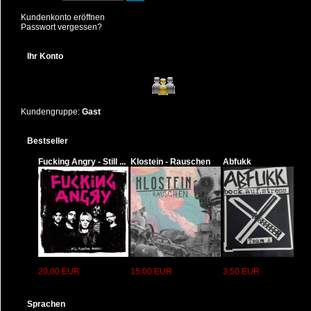
Sie haben jederzeit das Recht, unentgeltlich Auskunft über Herkunft,
Kundenkonto eröffnen
Empfänger und Zweck Ihrer gespeicherten personenbezogenen Daten zu
Passwort vergessen?
erhalten. Sie haben außerdem ein Recht, die Berichtigung oder Löschung
dieser Daten zu verlangen. Wenn Sie eine Einwilligung zur
Datenverarbeitung erteilt haben, können Sie diese Einwilligung jederzeit
Ihr Konto
für die Zukunft widerrufen. Außerdem haben Sie das Recht, unter
bestimmten Umständen die Einschränkung der Verarbeitung Ihrer
personenbezogenen Daten zu verlangen. Des Weiteren steht Ihnen ein
Beschwerderecht bei der zuständigen Aufsichtsbehörde zu.
Hierzu sowie zu weiteren Fragen zum Thema Datenschutz können Sie sich
Kundengruppe:
Gast
jederzeit an uns wenden.
2. Hosting
Strato
Bestseller
Wir hosten unsere Website bei Strato. Anbieter ist die Strato AG,
Pascalstraße 10, 10587 Berlin (nachfolgend: "Strato"). Wenn Sie unsere
Fucking Angry - Still ...
Klostein - Rauschen
Abfukk
Website besuchen, erfasst Strato verschiedene Logfiles inklusive Ihrer IP-
Adressen.
Weitere Informationen entnehmen Sie der Datenschutzerklärung von
Strato:
https://www.strato.de/datenschutz/
.
Die Verwendung von Strato erfolgt auf Grundlage von Art. 6 Abs. 1 lit. f
DSGVO. Wir haben ein berechtigtes Interesse an einer möglichst
zuverlässigen Darstellung unserer Website. Sofern eine entsprechende
Einwilligung abgefragt wurde, erfolgt die Verarbeitung ausschließlich auf
Grundlage von Art. 6 Abs. 1 lit. a DSGVO; die Einwilligung ist jederzeit
widerrufbar.
3. Allgemeine Hinweise und Pflichtinformationen
Datenschutz
20,00 EUR
15,00 EUR
3,50 EUR
Die Betreiber dieser Seiten nehmen den Schutz Ihrer persönlichen Daten
sehr ernst. Wir behandeln Ihre personenbezogenen Daten vertraulich und
entsprechend den gesetzlichen Datenschutzvorschriften sowie dieser
Sprachen
Datenschutzerklärung.