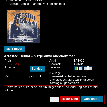
Startseite
Vinyl
LPs
Arrested Denial – Nirgendwo angekommen
Mehr Bilder
Arrested Denial – Nirgendwo angekommen
Preis:
Art.Nr.:
LP1620
22,00 EUR
Gewicht:
0.35 kg
Anfrage:
Lieferzeit:
Service
3-4 Tage
VPE:
pro Stück
Diesen Artikel haben wir am
Dienstag, 26. Mai 2026 in unseren
Katalog aufgenommen.
8 Jahre hat es bis zum neuen Album gedauert und jeder Tag hat sich hier
gelohnt.