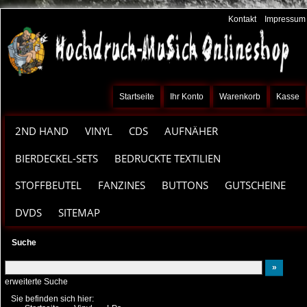
Kontakt
Impressum
Startseite
Ihr Konto
Warenkorb
Kasse
2ND HAND
VINYL
CDS
AUFNÄHER
BIERDECKEL-SETS
BEDRUCKTE TEXTILIEN
STOFFBEUTEL
FANZINES
BUTTONS
GUTSCHEINE
DVDS
SITEMAP
Suche
erweiterte Suche
Sie befinden sich hier: