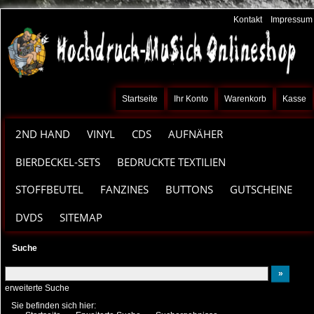
Kontakt
Impressum
Startseite
Ihr Konto
Warenkorb
Kasse
2ND HAND
VINYL
CDS
AUFNÄHER
BIERDECKEL-SETS
BEDRUCKTE TEXTILIEN
STOFFBEUTEL
FANZINES
BUTTONS
GUTSCHEINE
DVDS
SITEMAP
Suche
erweiterte Suche
Sie befinden sich hier: