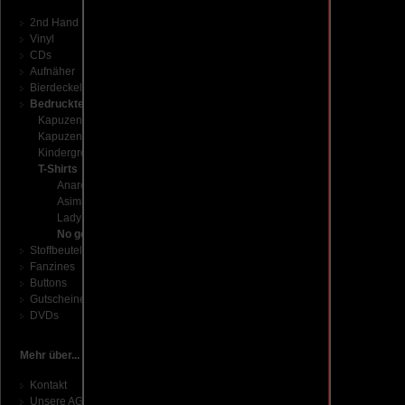
2nd Hand
Vinyl
CDs
Aufnäher
Bierdeckel-Sets
Bedruckte Textilien
Kapuzenjacken
Kapuzenpullis
Kindergrößen
T-Shirts
Anarchy - It starts between you and me
Asimatrix
Lady of Cookies - Against capitalism
No gods no masters
Stoffbeutel
Fanzines
Buttons
Gutscheine
DVDs
Mehr über...
Kontakt
Unsere AGB