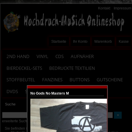
Kontakt
Impressum
Startseite
Ihr Konto
Warenkorb
Kasse
2ND HAND
VINYL
CDS
AUFNÄHER
BIERDECKEL-SETS
BEDRUCKTE TEXTILIEN
STOFFBEUTEL
FANZINES
BUTTONS
GUTSCHEINE
DVDS
SITEMAP
No Gods No Masters M
Suche
erweiterte Suche
Sie befinden sich hier: