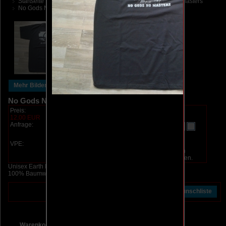
Startseite
Bedruckte Textilien
T-Shirts
No gods no masters
No Gods No Masters M
Mehr Bilder
No Gods No Masters M
Preis:
Art.Nr.:
TS0113
12,00 EUR
Gewicht:
0.25 kg
Anfrage:
Lieferzeit:
Service
3-4 Tage
VPE:
pro Stück
Diesen Artikel haben wir am
Samstag, 18. Februar 2023 in
unseren Katalog aufgenommen.
Unisex Earth Positive T-Shirt.
100% Baumwolle, Fair Trade.
Warenkorb