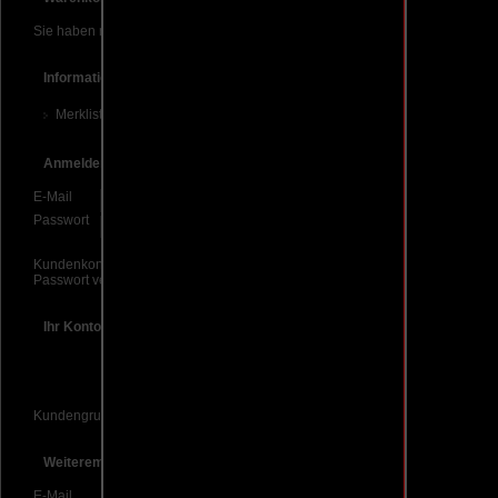
Sie haben noch keine Artikel in Ihrem Warenkorb.
Informationen
Merkliste
Anmelden
E-Mail
Passwort
Kundenkonto eröffnen
Passwort vergessen?
Ihr Konto
Kundengruppe:
Gast
Weiterempfehlen
E-Mail