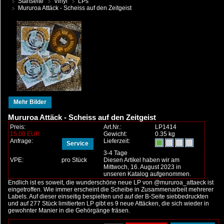
Startseite
Vinyl
LPs
Mururoa Attäck - Scheiss auf den Zeitgeist
Mehr Bilder
Mururoa Attäck - Scheiss auf den Zeitgeist
Preis:
Art.Nr.:
LP1414
15,00 EUR
Gewicht:
0.35 kg
Anfrage:
Lieferzeit:
Service
3-4 Tage
VPE:
pro Stück
Diesen Artikel haben wir am
Mittwoch, 16. August 2023 in
unseren Katalog aufgenommen.
Endlich ist es soweit, die wunderschöne neue LP von @mururoa_attaeck ist
eingetroffen. Wie immer erscheint die Scheibe in Zusammenarbeit mehrerer
Labels. Auf dieser einseitig bespielten und auf der B-Seite siebbedruckten
und auf 277 Stück limitierten LP gibt es 9 neue Attäcken, die sich wieder in
gewohnter Manier in die Gehörgänge fräsen.