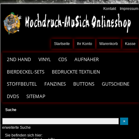
Kontakt
Impressum
Startseite
Ihr Konto
Warenkorb
Kasse
2ND HAND
VINYL
CDS
AUFNÄHER
BIERDECKEL-SETS
BEDRUCKTE TEXTILIEN
STOFFBEUTEL
FANZINES
BUTTONS
GUTSCHEINE
DVDS
SITEMAP
Suche
erweiterte Suche
Sie befinden sich hier: