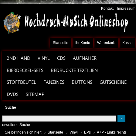
Kontakt
Impressum
Startseite
Ihr Konto
Warenkorb
Kasse
2ND HAND
VINYL
CDS
AUFNÄHER
BIERDECKEL-SETS
BEDRUCKTE TEXTILIEN
STOFFBEUTEL
FANZINES
BUTTONS
GUTSCHEINE
DVDS
SITEMAP
Suche
erweiterte Suche
Sie befinden sich hier:
Startseite
Vinyl
EPs
A+P - Links rechts