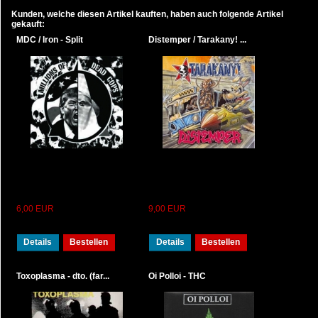
Kunden, welche diesen Artikel kauften, haben auch folgende Artikel
gekauft:
MDC / Iron - Split
Distemper / Tarakany! ...
6,00 EUR
9,00 EUR
Details
Bestellen
Details
Bestellen
Toxoplasma - dto. (far...
Oi Polloi - THC