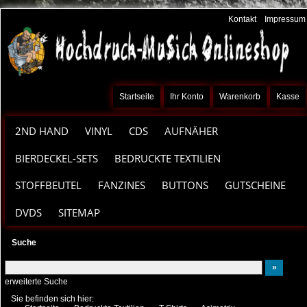
Kontakt
Impressum
Startseite
Ihr Konto
Warenkorb
Kasse
2ND HAND
VINYL
CDS
AUFNÄHER
BIERDECKEL-SETS
BEDRUCKTE TEXTILIEN
STOFFBEUTEL
FANZINES
BUTTONS
GUTSCHEINE
DVDS
SITEMAP
Suche
erweiterte Suche
Sie befinden sich hier: