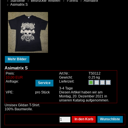
Startseite
Bedruckte Textilien
T-Shirts
Asimatrix
Asimatrix S
Mehr Bilder
Asimatrix S
Preis:
Art.Nr.:
TS0112
10,00 EUR
Gewicht:
0.25 kg
Anfrage:
Lieferzeit:
Service
3-4 Tage
VPE:
pro Stück
Diesen Artikel haben wir am
Montag, 20. Dezember 2021 in
unseren Katalog aufgenommen.
Unsisex Gildan T-Shirt.
100% Baumwolle.